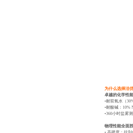
为什么选择洁
卓越的化学性
•耐双氧水（30
•耐酸碱：10%
•360小时盐
物理性能全面
• 高硬度：抗