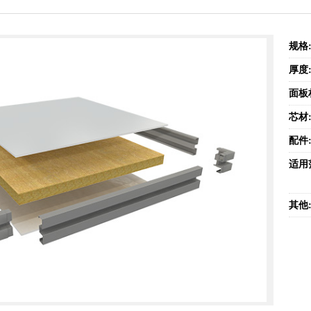
规格
厚度
面板
芯材
配件
适用
其他