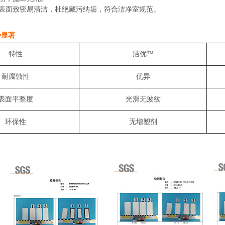
：表面致密易清洁，杜绝藏污纳垢，符合洁净室规范。
势显著
特性
洁优™
耐腐蚀性
优异
表面平整度
光滑无波纹
环保性
无增塑剂