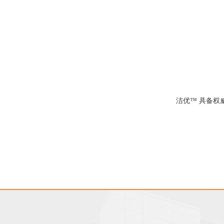
洁优™ 具备权