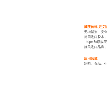
颠覆传统 定义
无增塑剂，安
德国进口胶水
160μm加厚
媲美进口品质
应用领域
制药、食品、