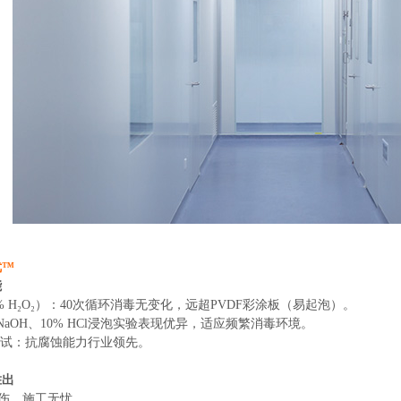
优™
能
% H₂O₂）：40次循环消毒无变化，远超PVDF彩涂板（易起泡）。
 NaOH、10% HCl浸泡实验表现优异，适应频繁消毒环境。
雾测试：抗腐蚀能力行业领先。
胜出
刮伤，施工无忧。